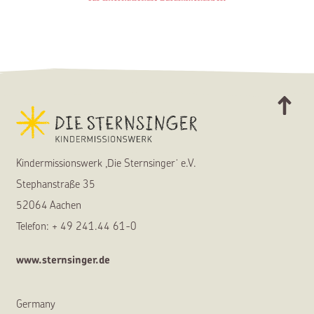
Agiamondo
Ad
Kindermissionswerk ,Die Sternsinger‘ e.V.
Stephanstraße 35
52064 Aachen
Telefon: + 49 241.44 61-0
www.sternsinger.de
Germany