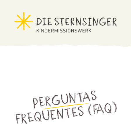
P
e
r
g
u
n
t
a
s
f
r
e
q
u
e
n
t
e
s
(F
A
Q
)