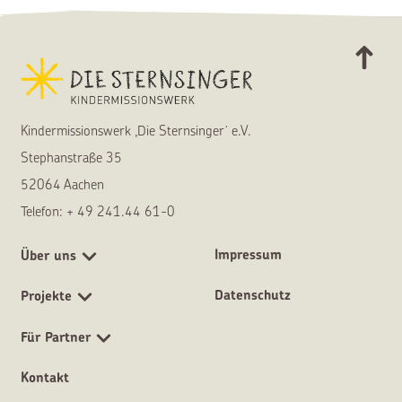
Kinder­mis­si­ons­werk ,Die Sternsin­ger‘ e.V.
Stephan­stra­ße 35
52064 Aachen
Telefon: + 49 241.44 61-0
Impres­sum
Über uns
Datenschutz
Projek­te
Für Partner
Kontakt