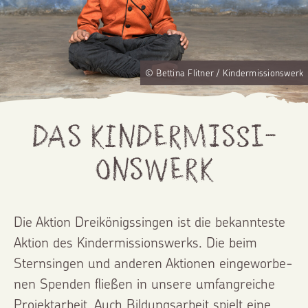
© Bettina Flitner / Kinder­mis­si­ons­werk
Das Kinder­mis­si­
ons­werk
Die Aktion Dreikö­nigs­sin­gen ist die bekann­tes­te
Aktion des Kinder­mis­si­ons­werks. Die beim
Sternsin­gen und anderen Aktionen eingewor­be­
nen Spenden fließen in unsere umfang­rei­che
Projekt­ar­beit. Auch Bildungs­ar­beit spielt eine