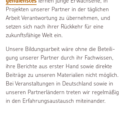
gen­diens­tes
lernen junge Erwach­se­ne, in
Projek­ten unserer Partner in der täglichen
Arbeit Verant­wor­tung zu überneh­men, und
setzen sich nach ihrer Rückkehr für eine
zukunfts­fä­hi­ge Welt ein.
Unsere Bildungs­ar­beit wäre ohne die Beteili­
gung unserer Partner durch ihr Fachwis­sen,
ihre Berich­te aus erster Hand sowie direkte
Beiträ­ge zu unseren Materia­li­en nicht möglich.
Bei Veranstal­tun­gen in Deutsch­land sowie in
unseren Partner­län­dern treten wir regelmä­ßig
in den Erfahrungs­aus­tausch mitein­an­der.