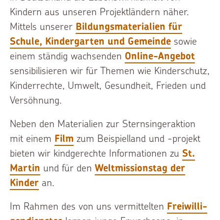
Kindern aus unseren Projekt­län­dern näher.
Mittels unserer
Bildungs­ma­te­ria­li­en für
Schule, Kinder­gar­ten und Gemein­de
sowie
einem ständig wachsen­den
Online-​Angebot
sensibi­li­sie­ren wir für Themen wie Kinder­schutz,
Kinder­rech­te, Umwelt, Gesund­heit, Frieden und
Versöh­nung.
Neben den Materia­li­en zur Sternsin­ger­ak­ti­on
mit einem
Film
zum Beispiel­land und -​projekt
bieten wir kindge­rech­te Informa­tio­nen zu
St.
Martin
und für den
Weltmis­si­ons­tag der
Kinder
an.
Im Rahmen des von uns vermit­tel­ten
Freiwil­li­